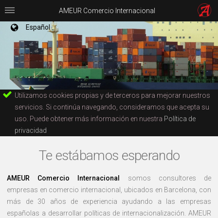
AMEUR Comercio Internacional
Español
Utilizamos cookies propias y de terceros para mejorar nuestros
servicios. Si continúa navegando, consideramos que acepta su
uso. Puede obtener más información en nuestra
Política de
privacidad
Te estábamos esperando
AMEUR Comercio Internacional
somos consultores de
empresas en comercio internacional, ubicados en Barcelona, con
más de 30 años de experiencia ayudando a las empresas
españolas a desarrollar políticas de internacionalización. AMEUR